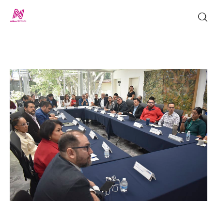
Inicio
TV en Vivo
Jalisco Noticias
Programación
Jalisco TV
Jalisco RADIO / En Vivo
Nosotros