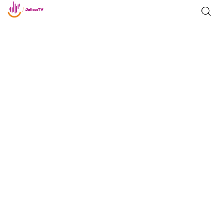
Inicio
TV en Vivo
Jalisco Noticias
Programación
Jalisco TV
Jalisco RADIO / En Vivo
Nosotros