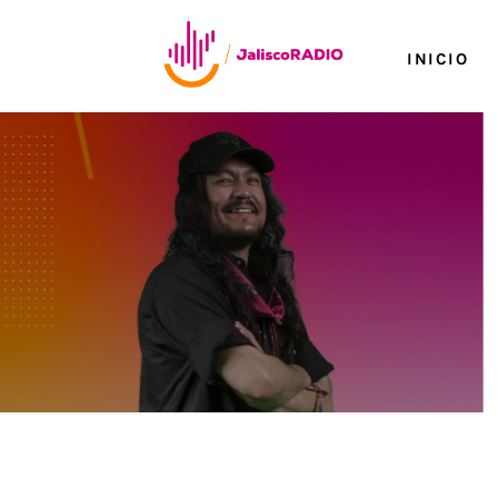
Inicio
INICIO
TV en Vivo
Jalisco Noticias
Programación
Jalisco TV
Jalisco RADIO / En Vivo
Nosotros
Contacto