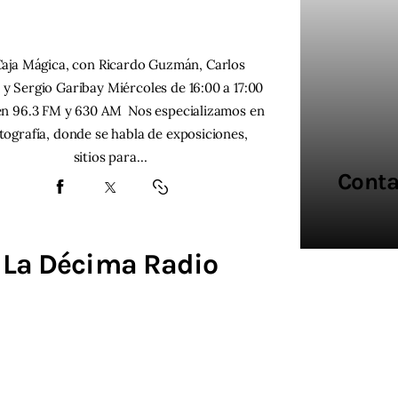
Caja Mágica, con Ricardo Guzmán, Carlos
 y Sergio Garibay Miércoles de 16:00 a 17:00
en 96.3 FM y 630 AM Nos especializamos en
otografía, donde se habla de exposiciones,
sitios para…
Conta
Conta
Pro
Ve
Ve
Ed
La Décima Radio