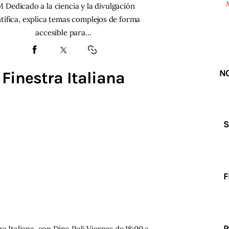
 Dedicado a la ciencia y la divulgación
ntífica, explica temas complejos de forma
accesible para…
NO
Finestra Italiana
S
F
P
ra Italiana, con Dino Poli Viernes de 18:00 a