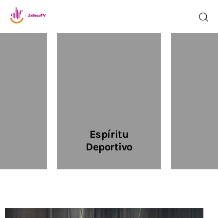
Inicio
TV en Vivo
Jalisco Noticias
Espíritu
Programación
Deportivo
Jalisco TV
Jalisco RADIO / En Vivo
Nosotros