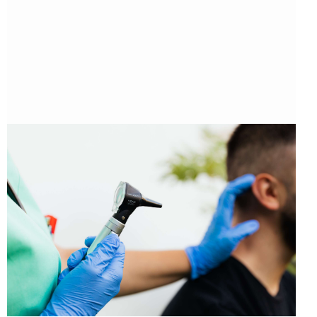
ARTE
EMPRENDIMIENTOS
JALISCO
¿TE ANIMAS? CASI CIERRA LA
CONVOCATORIA PARA LA 6a GENERACI...
21