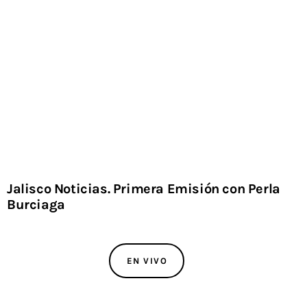
Jalisco Noticias. Primera Emisión con Perla
Ja
Burciaga
Ga
EN VIVO