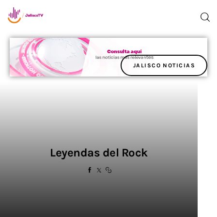
JALISCO NOTICIAS
Inicio
TV en Vivo
Jalisco Noticias
Programación
Leyendas del Rock
Jalisco TV
Jalisco RADIO / En Vivo
Nosotros