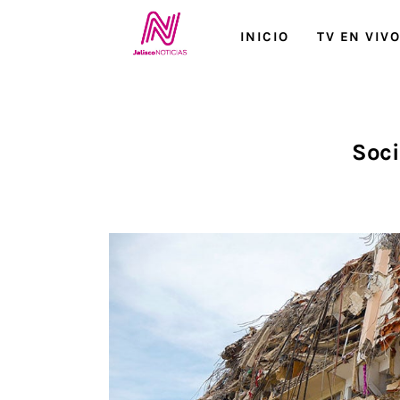
Inicio
INICIO
TV EN VIV
TV en Vivo
Jalisco Noticias
Soci
Programación
Jalisco TV
Jalisco RADIO / En Vivo
Nosotros
Contacto