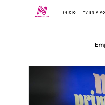
Inicio
INICIO
TV EN VIV
TV en Vivo
Jalisco Noticias
Programación
Emp
Jalisco TV
Jalisco RADIO / En Vivo
Nosotros
Contacto