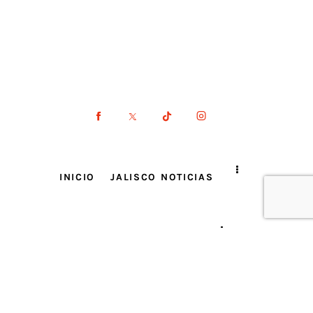
INICIO
JALISCO NOTICIAS
CONSEJO CIUDADANO
¡Tu voz importa! El Defensor de Audiencias está para