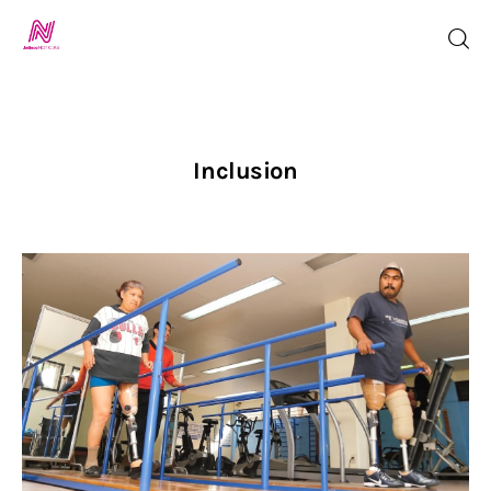
Inicio
Inclusion
TV en Vivo
Jalisco Noticias
Programación
Jalisco TV
Jalisco RADIO / En Vivo
Nosotros