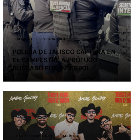
Contacto
JALISCO
SEGURIDAD
POLICÍA DE JALISCO CAPTURA EN
EL CAMPESTRE A PRÓFUGO
BUSCADO POR INTERPOL
ENTRETENIMIENTO
JALISCO