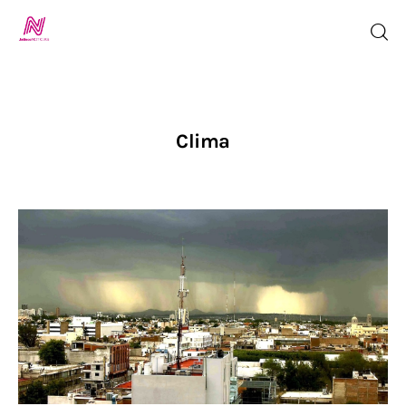
Inicio
Clima
TV en Vivo
Jalisco Noticias
Programación
Jalisco TV
Jalisco RADIO / En Vivo
Nosotros