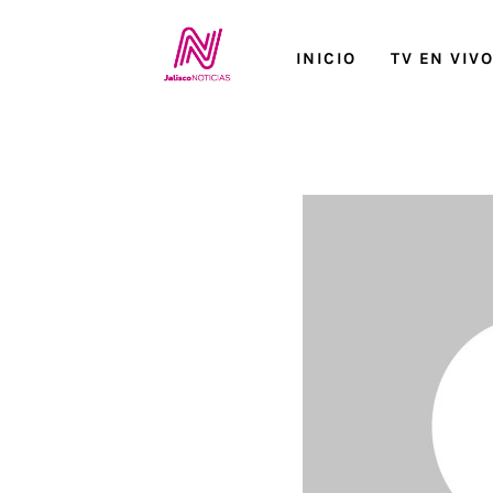
Inicio
INICIO
TV EN VIV
TV en Vivo
Jalisco Noticias
Programación
Jalisco TV
Jalisco RADIO / En Vivo
Nosotros
Contacto