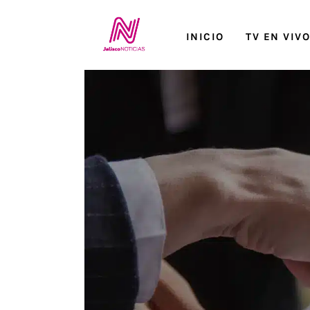
Inicio
INICIO
TV EN VIV
TV en Vivo
Jalisco Noticias
Programación
Jalisco TV
Jalisco RADIO / En Vivo
Nosotros
Contacto