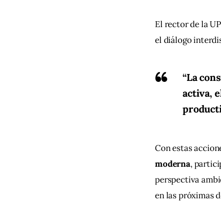
El rector de la UP,
el diálogo interdi
“La cons
activa, 
producti
Con estas accion
moderna
, partic
perspectiva ambie
en las próximas 