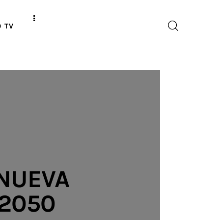
O TV
 NUEVA
 2050