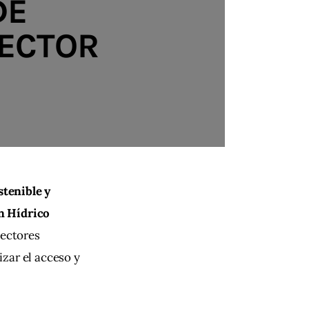
DE
SECTOR
stenible y 
n Hídrico 
sectores 
zar el acceso y 