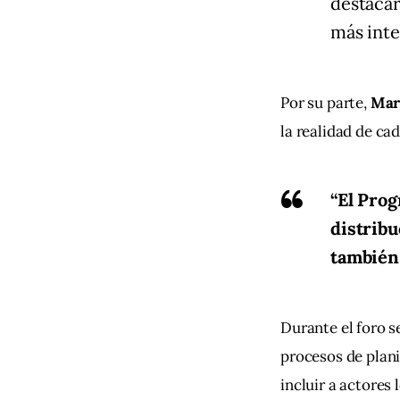
destacar
más inte
Por su parte, 
Mar
la realidad de ca
“El Prog
distribu
también 
Durante el foro se
procesos de plani
incluir a actores 