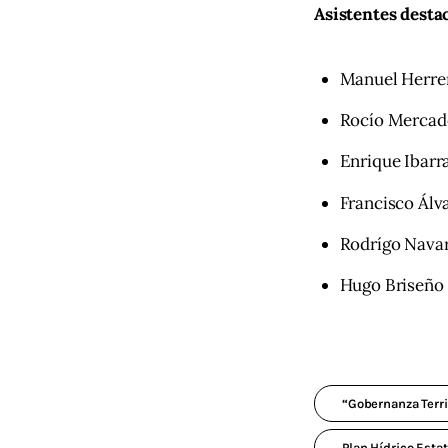
Asistentes destac
Manuel Herre
Rocío Mercad
Enrique Ibarr
Francisco Álv
Rodrígo Navar
Hugo Briseño 
“Gobernanza Terri
Plan Hídrico Esta