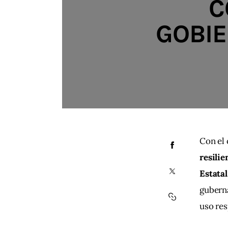
C
GOBIE
Con el 
resilie
Estata
guberna
uso res