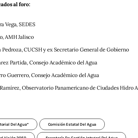
ados al foro:
ra Vega, SEDES
o, AMH Jalisco
a Pedroza, CUCSH y ex Secretario General de Gobierno
arez Partida, Consejo Académico del Agua
ro Guerrero, Consejo Académico del Agua
Ramírez, Observatorio Panamericano de Ciudades Hidro A
torial Del Agua”
Comisión Estatal Del Agua
tal Visión 2050
Secretaría De Gestión Integral Del Agua