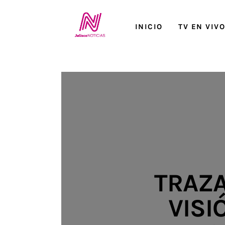
Inicio
INICIO
TV EN VIV
TV en Vivo
Jalisco Noticias
Programación
Jalisco TV
Jalisco RADIO / En Vivo
Nosotros
TRAZA
Contacto
VISI