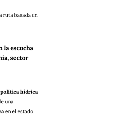
a ruta basada en 
n la escucha
mia, sector
 
política hídrica 
de una 
ca
 en el estado 