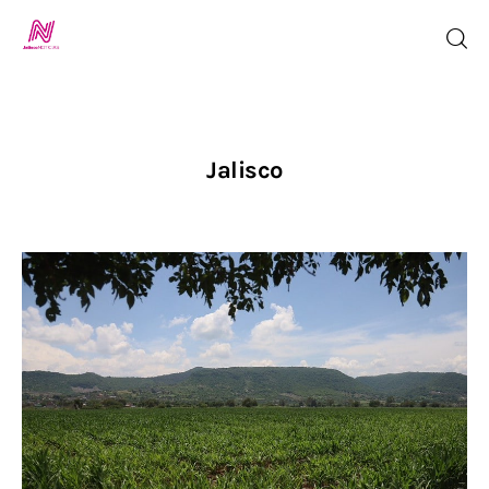
Inicio
Jalisco
TV en Vivo
Jalisco Noticias
Programación
Jalisco TV
Jalisco RADIO / En Vivo
Nosotros