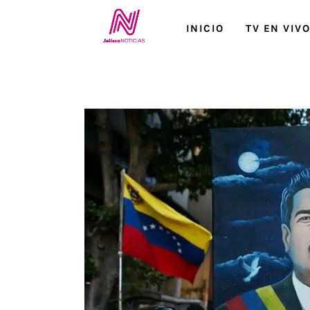
Inicio
INICIO
TV EN VIV
TV en Vivo
Jalisco Noticias
Programación
Jalisco TV
Jalisco RADIO / En Vivo
Nosotros
Contacto