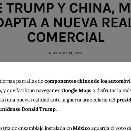
 TRUMP Y CHINA, 
DAPTA A NUEVA REA
COMERCIAL
NOVIEMBRE 13, 2025
dernas pantallas de
 componentes chinos de los automóvi
,
 y que facilitan navegar en
 Google Maps 
o disfrutar la mú
an una nueva realidad ante la guerra arancelaria del 
presid
unidense Donald Trump.
stria de ensamblaje instalada en 
México 
aguarda el voto d