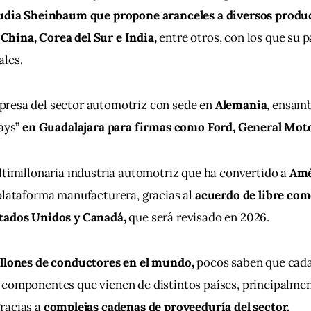
udia Sheinbaum que propone aranceles a diversos produc
hina, Corea del Sur e India, 
entre otros, con los que su p
ales.
resa del sector automotriz con sede en 
Alemania
, ensamb
ays” 
en Guadalajara para firmas como Ford, General Motor
ltimillonaria industria automotriz que ha convertido a
 Amé
plataforma manufacturera, gracias al 
acuerdo de libre co
tados Unidos y Canadá, 
que será revisado en 2026.
llones de conductores en el mundo, 
pocos saben que cada 
 componentes que vienen de distintos países, principalmen
racias a 
complejas cadenas de proveeduría del sector.