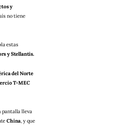
tos y 
aís no tiene 
la estas 
s y Stellantis.
rica del Norte
mercio T-MEC 
pantalla lleva 
te 
China
, y que 