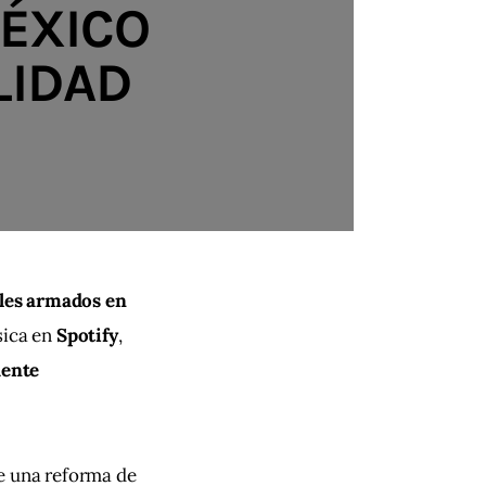
MÉXICO
LIDAD
les armados en 
sica en 
Spotify
, 
ente 
e una reforma de 