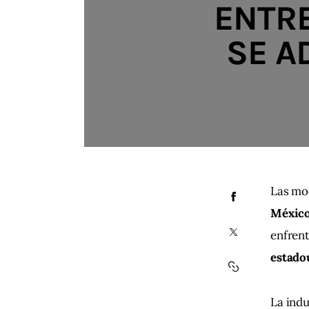
ENTRE
SE A
Las mo
México
enfrent
estado
La indu