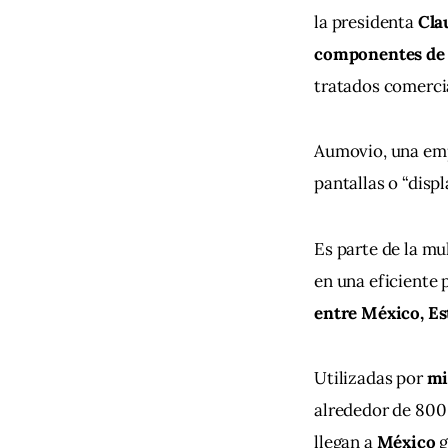
la presidenta
 Cla
componentes de C
tratados comerci
Aumovio, una emp
pantallas o “displ
Es parte de la mu
en una eficiente 
entre México, Es
Utilizadas por 
mi
alrededor de 800
llegan a 
México 
g