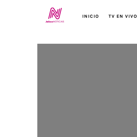
Inicio
INICIO
TV EN VIV
TV en Vivo
Jalisco Noticias
Programación
Jalisco TV
Jalisco RADIO / En Vivo
Nosotros
Contacto