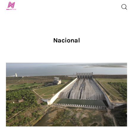
Nacional
Inicio
TV en Vivo
Jalisco Noticias
Programación
Jalisco TV
Jalisco RADIO / En Vivo
Nosotros