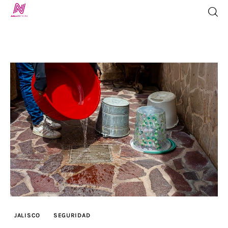
Inicio
TV en Vivo
Jalisco Noticias
Programación
Jalisco TV
Jalisco RADIO / En Vivo
JALISCO
SEGURIDAD
Nosotros