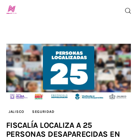
Inicio
TV en Vivo
Jalisco Noticias
Programación
Jalisco TV
JALISCO
SEGURIDAD
Jalisco RADIO / En Vivo
FISCALÍA LOCALIZA A 25
PERSONAS DESAPARECIDAS EN
Nosotros