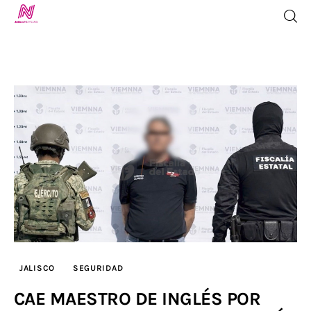
Inicio
TV en Vivo
Jalisco Noticias
Programación
Jalisco TV
JALISCO
SEGURIDAD
Jalisco RADIO / En Vivo
CAE MAESTRO DE INGLÉS POR
Nosotros