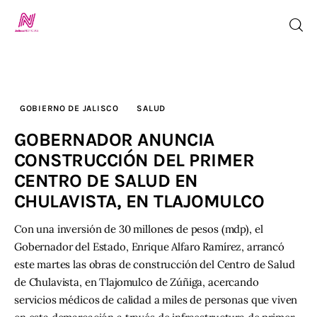
Inicio
GOBIERNO DE JALISCO
SALUD
GOBERNADOR ANUNCIA
TV en Vivo
CONSTRUCCIÓN DEL PRIMER
Jalisco Noticias
CENTRO DE SALUD EN
CHULAVISTA, EN TLAJOMULCO
Programación
Con una inversión de 30 millones de pesos (mdp), el
Jalisco TV
Gobernador del Estado, Enrique Alfaro Ramírez, arrancó
este martes las obras de construcción del Centro de Salud
Jalisco RADIO / En Vivo
de Chulavista, en Tlajomulco de Zúñiga, acercando
servicios médicos de calidad a miles de personas que viven
Nosotros