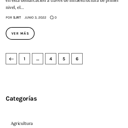
en esta demarcación a través de infraestructura de primer
nivel, el…
Contacto
POR
SJRT
JUNIO 3, 2022
0
VER MÁS
1
…
4
5
6
Categorías
Agricultura