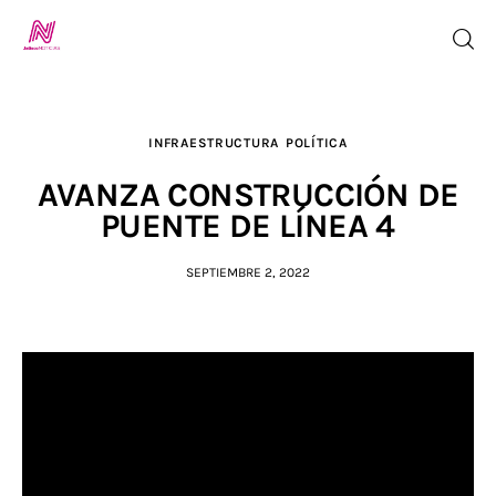
INFRAESTRUCTURA
POLÍTICA
Inicio
AVANZA CONSTRUCCIÓN DE
TV en Vivo
PUENTE DE LÍNEA 4
Jalisco Noticias
SEPTIEMBRE 2, 2022
Programación
Jalisco TV
Jalisco RADIO / En Vivo
Nosotros