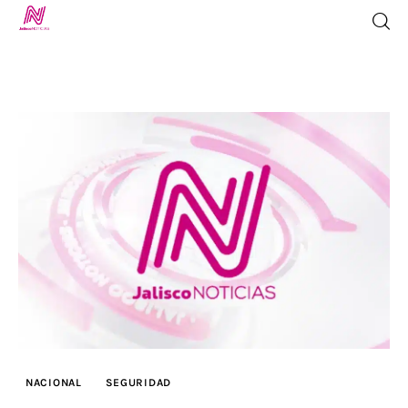
Inicio
TV en Vivo
Jalisco Noticias
Programación
Jalisco TV
Jalisco RADIO / En Vivo
NACIONAL
SEGURIDAD
Nosotros