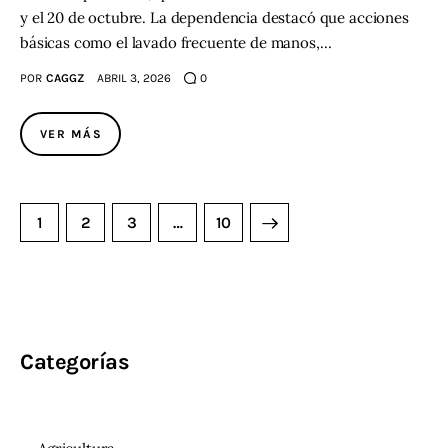
y el 20 de octubre. La dependencia destacó que acciones
básicas como el lavado frecuente de manos,…
POR
CAGGZ
ABRIL 3, 2026
0
VER MÁS
1
2
3
>
…
10
Categorías