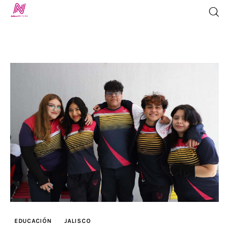
Inicio
TV en Vivo
Jalisco Noticias
Programación
Jalisco TV
Jalisco RADIO / En Vivo
EDUCACIÓN
JALISCO
Nosotros