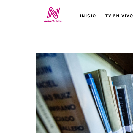
Inicio
INICIO
TV EN VIV
TV en Vivo
Jalisco Noticias
Programación
Jalisco TV
Jalisco RADIO / En Vivo
Nosotros
Contacto