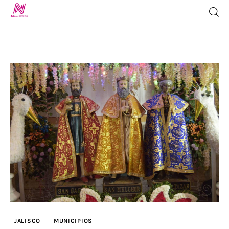
Inicio
TV en Vivo
Jalisco Noticias
Programación
Jalisco TV
Jalisco RADIO / En Vivo
JALISCO
MUNICIPIOS
Nosotros