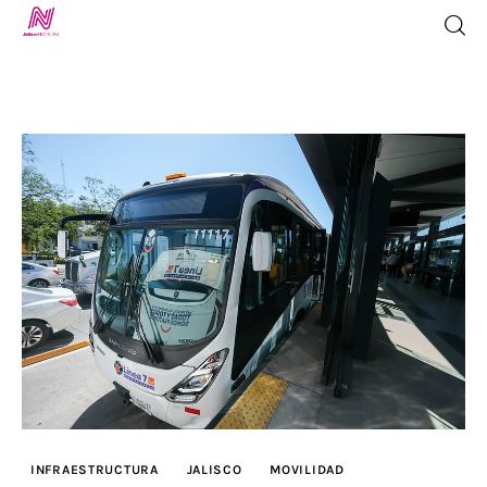
Inicio
TV en Vivo
Jalisco Noticias
Programación
Jalisco TV
Jalisco RADIO / En Vivo
INFRAESTRUCTURA
JALISCO
MOVILIDAD
Nosotros