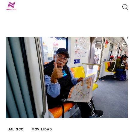
Inicio
TV en Vivo
Jalisco Noticias
Programación
Jalisco TV
Jalisco RADIO / En Vivo
JALISCO
MOVILIDAD
Nosotros