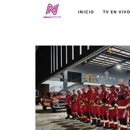
Inicio
INICIO
TV EN VIV
TV en Vivo
Jalisco Noticias
Programación
Jalisco TV
Jalisco RADIO / En Vivo
Nosotros
Contacto