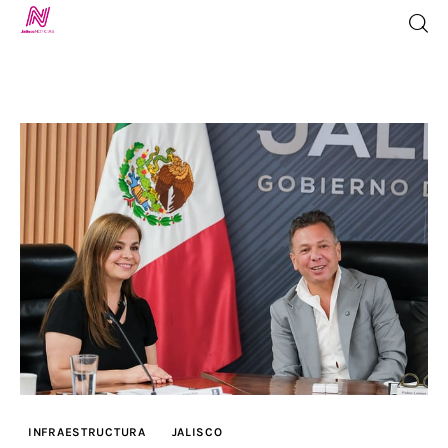
Inicio
TV en Vivo
Jalisco Noticias
Programación
Jalisco TV
Jalisco RADIO / En Vivo
INFRAESTRUCTURA
JALISCO
Nosotros