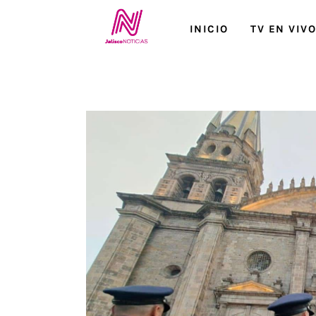
Inicio
INICIO
TV EN VIV
TV en Vivo
Jalisco Noticias
Programación
Jalisco TV
Jalisco RADIO / En Vivo
Nosotros
Contacto