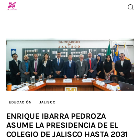
Inicio
TV en Vivo
Jalisco Noticias
Programación
EDUCACIÓN
JALISCO
Jalisco TV
ENRIQUE IBARRA PEDROZA
ASUME LA PRESIDENCIA DE EL
Jalisco RADIO / En Vivo
COLEGIO DE JALISCO HASTA 2031
Nosotros