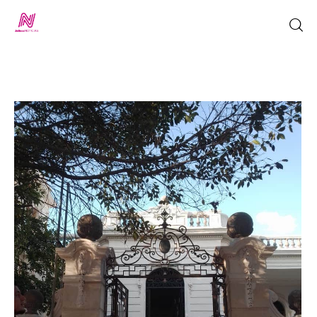
Inicio
TV en Vivo
Jalisco Noticias
Programación
Jalisco TV
Jalisco RADIO / En Vivo
Nosotros