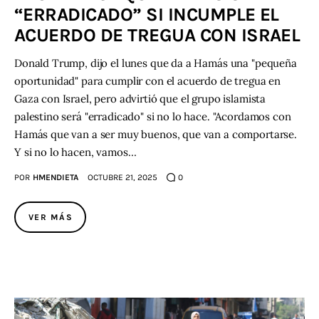
“ERRADICADO” SI INCUMPLE EL
ACUERDO DE TREGUA CON ISRAEL
Contacto
Donald Trump, dijo el lunes que da a Hamás una "pequeña
oportunidad" para cumplir con el acuerdo de tregua en
Gaza con Israel, pero advirtió que el grupo islamista
palestino será "erradicado" si no lo hace. "Acordamos con
Hamás que van a ser muy buenos, que van a comportarse.
Y si no lo hacen, vamos…
POR
HMENDIETA
OCTUBRE 21, 2025
0
VER MÁS