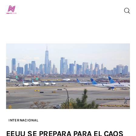
Inicio
TV en Vivo
Jalisco Noticias
Programación
Jalisco TV
Jalisco RADIO / En Vivo
INTERNACIONAL
EEUU SE PREPARA PARA EL CAOS
Nosotros