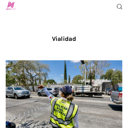
Vialidad
Inicio
TV en Vivo
Jalisco Noticias
Programación
Jalisco TV
Jalisco RADIO / En Vivo
Nosotros