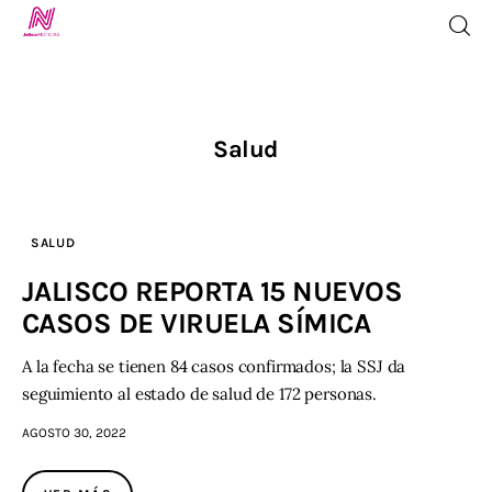
Salud
Inicio
TV en Vivo
SALUD
Jalisco Noticias
JALISCO REPORTA 15 NUEVOS
CASOS DE VIRUELA SÍMICA
Programación
A la fecha se tienen 84 casos confirmados; la SSJ da
Jalisco TV
seguimiento al estado de salud de 172 personas.
Jalisco RADIO / En Vivo
AGOSTO 30, 2022
Nosotros