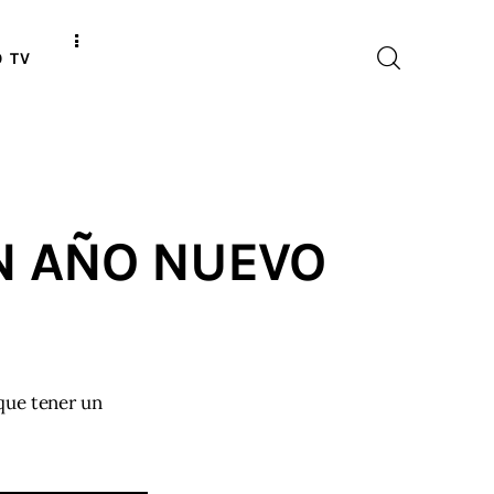
O TV
N AÑO NUEVO
que tener un