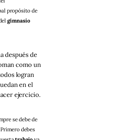
el 
ipal propósito de 
del 
gimnasio
na después de
o toman como un
todos logran
quedan en el
acer ejercicio.
empre se debe de 
 “Primero debes 
cuesta 
trabajo
 ya 