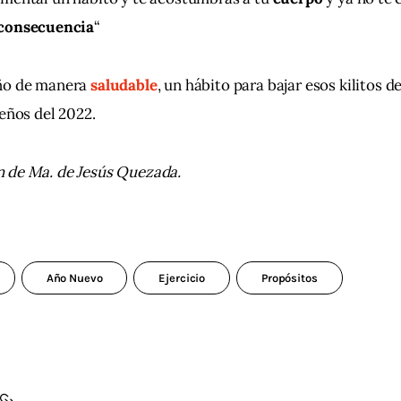
consecuencia
“
ño de manera 
saludable
, un hábito para bajar esos kilitos d
deños del 2022.
 de Ma. de Jesús Quezada.
Año Nuevo
Ejercicio
Propósitos