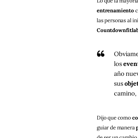
Lo que la mayoría
entrenamiento 
c
las personas al in
Countdownfitla
Obviamen
los
even
año nue
sus
obje
camino, 
Dijo que como 
co
guiar de manera 
de ser un cambio 