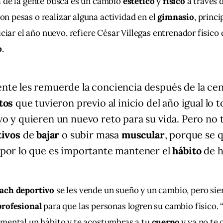
 de la gente busca es un cambio 
estético
 y 
físico
 a través d
on pesas o realizar alguna actividad en el 
gimnasio
, princ
iciar el año nuevo, refiere César Villegas entrenador físico 
b
.
te les remuerde la conciencia después de la ce
tos
que tuvieron previo al inicio del año igual l
vo
y quieren un nuevo reto para su vida. Pero no 
tivos
de
bajar
o subir masa
muscular
, porque se 
por lo que es importante mantener el
hábito
de h
ach deportivo
 se les vende un sueño y un cambio, pero si
profesional
 para que las personas logren su cambio físico.
mental un hábito y te acostumbras a tu 
cuerpo
 y ya no te 