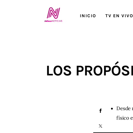
Inicio
INICIO
TV EN VIV
TV en Vivo
Jalisco Noticias
Programación
LOS PROPÓS
Jalisco TV
Jalisco RADIO / En Vivo
Nosotros
Desde m
Contacto
físico 