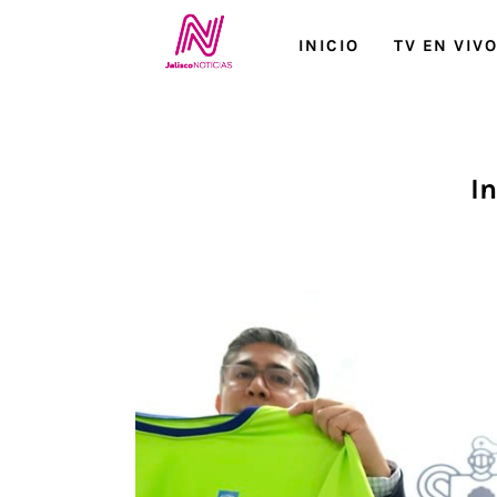
Inicio
INICIO
TV EN VIV
TV en Vivo
Jalisco Noticias
I
Programación
Jalisco TV
Jalisco RADIO / En Vivo
Nosotros
Contacto