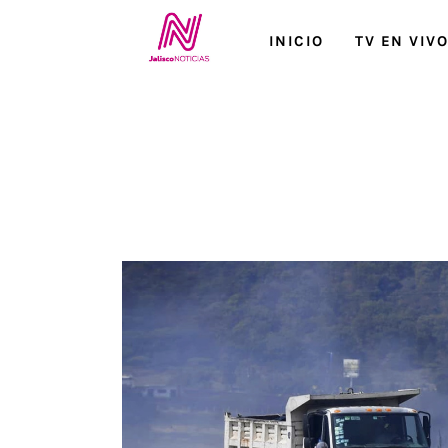
Inicio
INICIO
TV EN VIV
TV en Vivo
Jalisco Noticias
Programación
Jalisco TV
Jalisco RADIO / En Vivo
Nosotros
Contacto