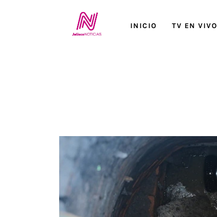
Inicio
INICIO
TV EN VIV
TV en Vivo
Jalisco Noticias
Programación
Jalisco TV
Jalisco RADIO / En Vivo
Nosotros
Contacto