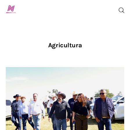
Inicio
Agricultura
TV en Vivo
Jalisco Noticias
Programación
Jalisco TV
Jalisco RADIO / En Vivo
Nosotros