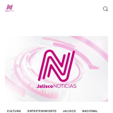
Inicio
TV en Vivo
Jalisco Noticias
Programación
Jalisco TV
Jalisco RADIO / En Vivo
CULTURA
ENTRETENIMIENTO
JALISCO
NACIONAL
Nosotros