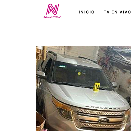
Inicio
INICIO
TV EN VIV
TV en Vivo
Jalisco Noticias
Programación
Jalisco TV
Jalisco RADIO / En Vivo
Nosotros
Contacto