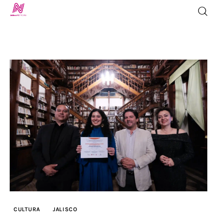
Inicio
TV en Vivo
Jalisco Noticias
Programación
Jalisco TV
Jalisco RADIO / En Vivo
CULTURA
JALISCO
Nosotros