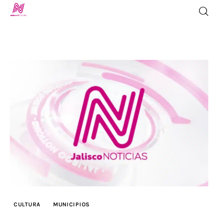
Inicio
TV en Vivo
Jalisco Noticias
Programación
Jalisco TV
Jalisco RADIO / En Vivo
CULTURA
MUNICIPIOS
Nosotros