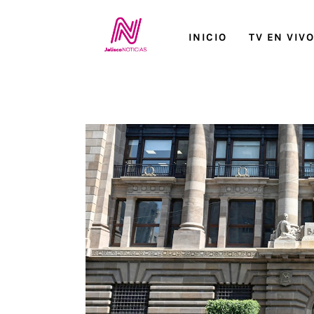
Inicio
INICIO
TV EN VIV
TV en Vivo
Jalisco Noticias
Programación
Jalisco TV
Jalisco RADIO / En Vivo
Nosotros
Contacto