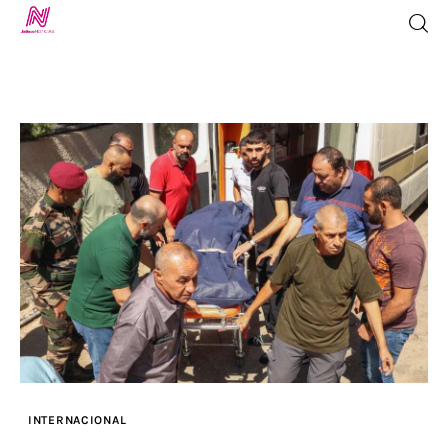
Inicio
TV en Vivo
Jalisco Noticias
Programación
Jalisco TV
Jalisco RADIO / En Vivo
INTERNACIONAL
Nosotros