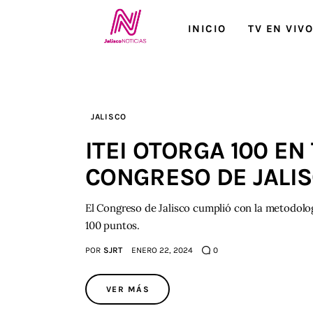
Inicio
INICIO
TV EN VIV
TV en Vivo
Jalisco Noticias
JALISCO
Programación
ITEI OTORGA 100 E
Jalisco TV
CONGRESO DE JALI
Jalisco RADIO / En Vivo
El Congreso de Jalisco cumplió con la metodologí
Nosotros
100 puntos.
POR
SJRT
ENERO 22, 2024
0
Contacto
VER MÁS